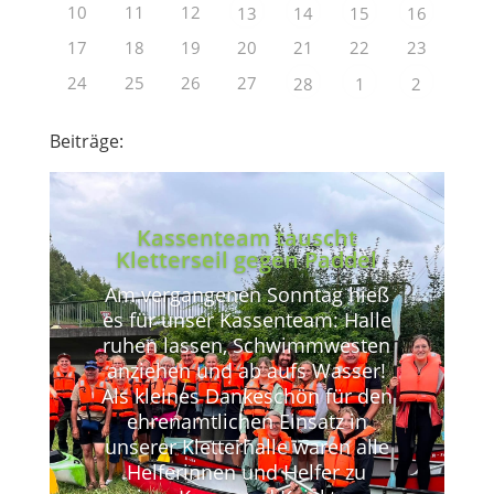
10
11
12
13
14
15
16
17
18
19
20
21
22
23
24
25
26
27
28
1
2
Beiträge:
Kassenteam tauscht
Kletterseil gegen Paddel
Am vergangenen Sonntag hieß
es für unser Kassenteam: Halle
ruhen lassen, Schwimmwesten
anziehen und ab aufs Wasser!
Als kleines Dankeschön für den
ehrenamtlichen Einsatz in
unserer Kletterhalle waren alle
Helferinnen und Helfer zu