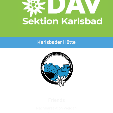
Karlsbader Hütte
Friends
Nachbarsektion Weiden