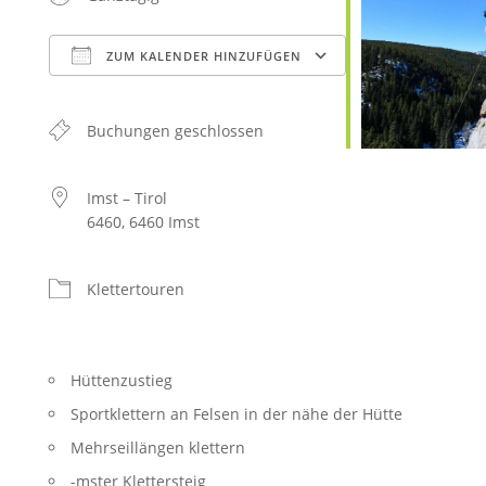
ZUM KALENDER HINZUFÜGEN
ICS herunterladen
Google Kalender
iCalendar
Office 365
Outlook Live
Buchungen geschlossen
Imst – Tirol
6460, 6460 Imst
Klettertouren
Hüttenzustieg
Sportklettern an Felsen in der nähe der Hütte
Mehrseillängen klettern
-mster Klettersteig