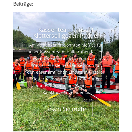
Beiträge:
Kassenteam tauscht
Kletterseil gegen Paddel
Am vergangenen Sonntag hieß es für
unser Kassenteam: Halle ruhen lassen,
Schwimmwesten anziehen und ab aufs
Wasser! Als kleines Dankeschön für
den ehrenamtlichen Einsatz in unserer
Kletterhalle waren alle Helferinnen
und Helfer zu einer Kanu- und
Kajaktour eingeladen....
Lesen Sie mehr