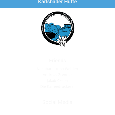
Karlsbader Hütte
Friends
Nachbarsektion Weiden
Andreas Zrenner
Jakob Czepa
Die Kaffeedruckerei
Social Media