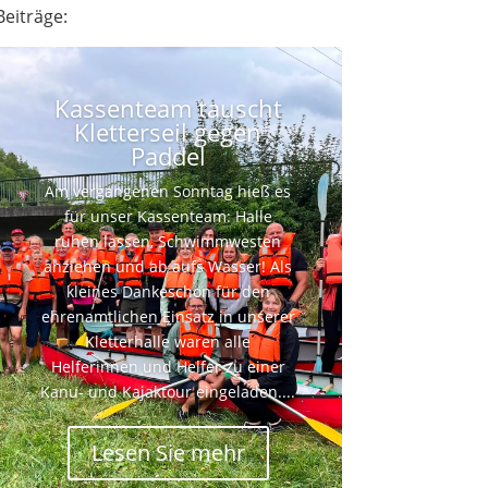
Beiträge:
Kassenteam tauscht
Kletterseil gegen
Paddel
Am vergangenen Sonntag hieß es
für unser Kassenteam: Halle
ruhen lassen, Schwimmwesten
anziehen und ab aufs Wasser! Als
kleines Dankeschön für den
ehrenamtlichen Einsatz in unserer
Kletterhalle waren alle
Helferinnen und Helfer zu einer
Kanu- und Kajaktour eingeladen....
Lesen Sie mehr