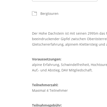
ICS herunterladen
Google Kalender
iCalendar
Office 365
Outlook Live
Bergtouren
Der Hohe Dachstein ist mit seinen 2995m das 
beeindruckender Gipfel zwischen Oberösterrei
Gletschererfahrung, alpinem Klettersteig u
Voraussetzungen:
alpine Erfahrung, Schwindelfreiheit, Hochtour
Auf,- und Abstieg, DAV Mitgliedschaft.
Teilnehmerzahl:
Maximal 4 Teilnehmer
Teilnahmegebühr: