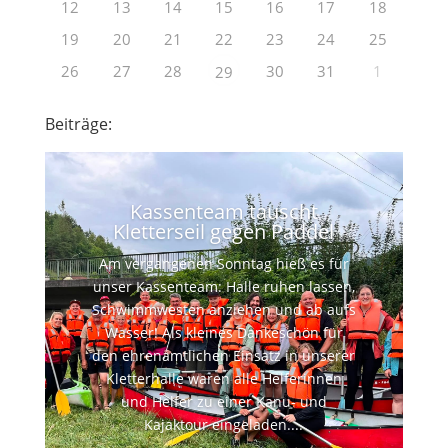
12
13
14
15
16
17
18
19
20
21
22
23
24
25
26
27
28
30
31
1
29
Beiträge:
Kassenteam tauscht
Kletterseil gegen Paddel
Am vergangenen Sonntag hieß es für
unser Kassenteam: Halle ruhen lassen,
Schwimmwesten anziehen und ab aufs
Wasser! Als kleines Dankeschön für
den ehrenamtlichen Einsatz in unserer
Kletterhalle waren alle Helferinnen
und Helfer zu einer Kanu- und
Kajaktour eingeladen....