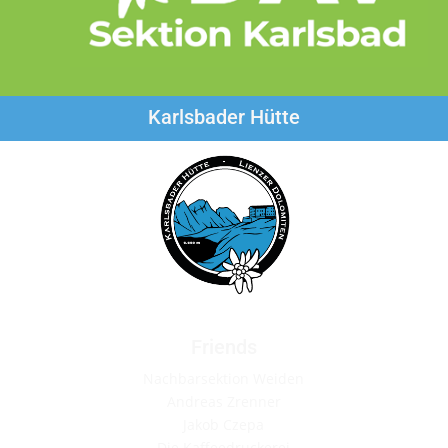
Karlsbader Hütte
Friends
Nachbarsektion Weiden
Andreas Zrenner
Jakob Czepa
Die Kaffeedruckerei