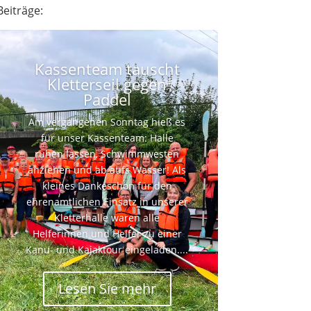
Beiträge:
Kassenteam tauscht
Kletterseil gegen
Paddel
Am vergangenen Sonntag hieß es
für unser Kassenteam: Halle
ruhen lassen, Schwimmwesten
anziehen und ab aufs Wasser! Als
kleines Dankeschön für den
ehrenamtlichen Einsatz in unserer
Kletterhalle waren alle
Helferinnen und Helfer zu einer
Kanu- und Kajaktour eingeladen....
Lesen Sie mehr