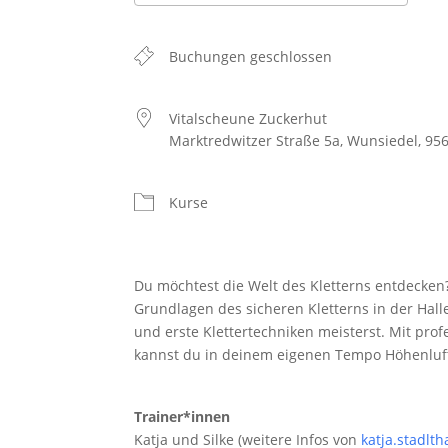
ICS herunterladen
Google Kalender
iCalendar
Office 365
Outlook Live
Buchungen geschlossen
Vitalscheune Zuckerhut
Marktredwitzer Straße 5a, Wunsiedel, 95
Kurse
Du möchtest die Welt des Kletterns entdecken?
Grundlagen des sicheren Kletterns in der Halle
und erste Klettertechniken meisterst. Mit pro
kannst du in deinem eigenen Tempo Höhenluf
Trainer*innen
Katja und Silke (weitere Infos von
katja.stadlt