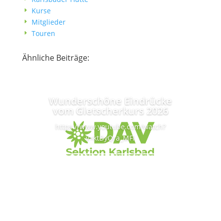
Kurse
E
Mitglieder
E
Touren
E
Ähnliche Beiträge:
Wunderschöne Eindrücke
vom Gletscherkurs 2026
https://www.youtube.com/watch?
v=ktDyQra_MFI
Lesen Sie mehr