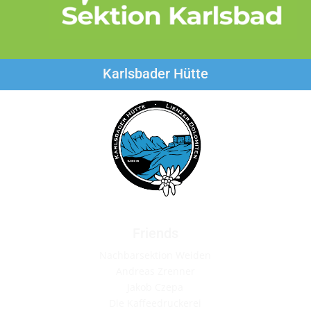
Karlsbader Hütte
Friends
Nachbarsektion Weiden
Andreas Zrenner
Jakob Czepa
Die Kaffeedruckerei