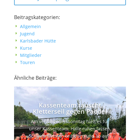
Beitragskategorien:
Allgemein
E
Jugend
E
Karlsbader Hütte
E
Kurse
E
Mitglieder
E
Touren
E
Ähnliche Beiträge:
Kassenteam tauscht
Kletterseil gegen Paddel
Am vergangenen Sonntag hieß es für
unser Kassenteam: Halle ruhen lassen,
Schwimmwesten anziehen und ab aufs