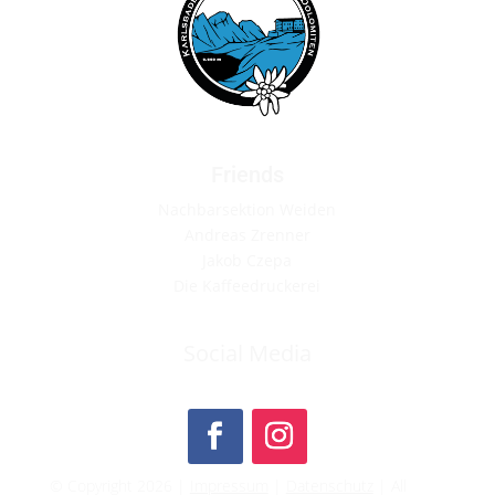
Friends
Nachbarsektion Weiden
Andreas Zrenner
Jakob Czepa
Die Kaffeedruckerei
Social Media
© Copyright 2026 |
Impressum
|
Datenschutz
| All