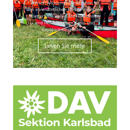
Wasser! Als kleines Dankeschön für
den ehrenamtlichen Einsatz in unserer
Kletterhalle waren alle Helferinnen
und Helfer zu einer Kanu- und
Kajaktour eingeladen....
Lesen Sie mehr