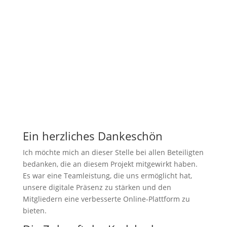
ANDREAS ZRENNER
Beirat Onlinemedien
Email:
andreas.zrenner@dav-
karlsbad.de
Web:
https://andreaszrenner.de
Ein herzliches Dankeschön
Ich möchte mich an dieser Stelle bei allen Beteiligten
bedanken, die an diesem Projekt mitgewirkt haben.
Es war eine Teamleistung, die uns ermöglicht hat,
unsere digitale Präsenz zu stärken und den
Mitgliedern eine verbesserte Online-Plattform zu
bieten.