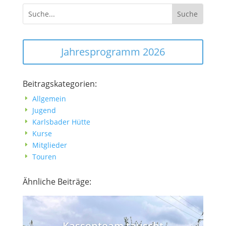
Jahresprogramm 2026
Beitragskategorien:
Allgemein
E
Jugend
E
Karlsbader Hütte
E
Kurse
E
Mitglieder
E
Touren
E
Ähnliche Beiträge:
Kassenteam tauscht