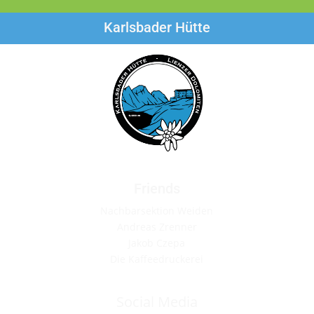
Karlsbader Hütte
Friends
Nachbarsektion Weiden
Andreas Zrenner
Jakob Czepa
Die Kaffeedruckerei
Social Media