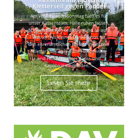
Kletterseil gegen Paddel
Am vergangenen Sonntag hieß es für
unser Kassenteam: Halle ruhen lassen,
Schwimmwesten anziehen und ab aufs
Wasser! Als kleines Dankeschön für
den ehrenamtlichen Einsatz in unserer
Kletterhalle waren alle Helferinnen
und Helfer zu einer Kanu- und
Kajaktour eingeladen....
Lesen Sie mehr