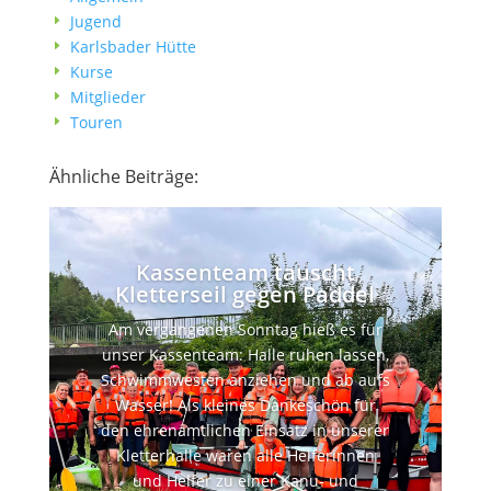
Jugend
E
Karlsbader Hütte
E
Kurse
E
Mitglieder
E
Touren
E
Ähnliche Beiträge:
Kassenteam tauscht
Kletterseil gegen Paddel
Am vergangenen Sonntag hieß es für
unser Kassenteam: Halle ruhen lassen,
Schwimmwesten anziehen und ab aufs
Wasser! Als kleines Dankeschön für
den ehrenamtlichen Einsatz in unserer
Kletterhalle waren alle Helferinnen
und Helfer zu einer Kanu- und