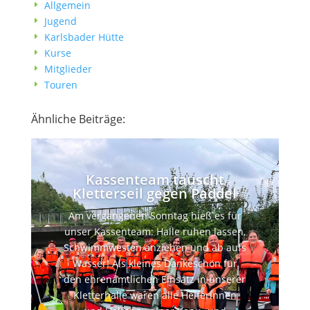
Allgemein
E
Jugend
E
Karlsbader Hütte
E
Kurse
E
Mitglieder
E
Touren
E
Ähnliche Beiträge:
Kassenteam tauscht
Kletterseil gegen Paddel
Am vergangenen Sonntag hieß es für
unser Kassenteam: Halle ruhen lassen,
Schwimmwesten anziehen und ab aufs
Wasser! Als kleines Dankeschön für
den ehrenamtlichen Einsatz in unserer
Kletterhalle waren alle Helferinnen