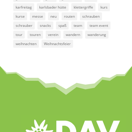
karfreitag
karlsbader hütte
klettergriffe
kurs
kurse
messe
neu
routen
schrauben
schrauber
snacks
spaß
team
team event
tour
touren
verein
wandern
wanderung
weihnachten
Weihnachtsfeier