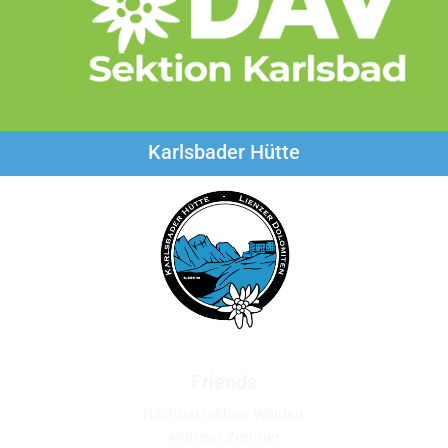
Karlsbader Hütte
Friends
Nachbarsektion Weiden
Andreas Zrenner