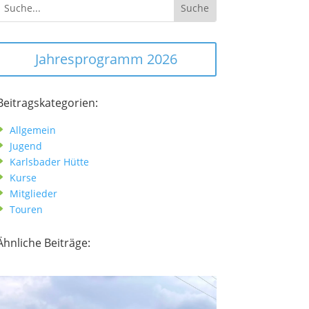
Jahresprogramm 2026
Beitragskategorien:
Allgemein
E
Jugend
E
Karlsbader Hütte
E
Kurse
E
Mitglieder
E
Touren
E
Ähnliche Beiträge: