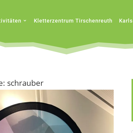
ivitäten
Kletterzentrum Tirschenreuth
Karl
e: schrauber