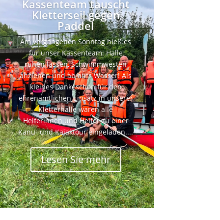
Kassenteam tauscht
Kletterseil gegen
Paddel
Am vergangenen Sonntag hieß es
für unser Kassenteam: Halle
ruhen lassen, Schwimmwesten
anziehen und ab aufs Wasser! Als
kleines Dankeschön für den
ehrenamtlichen Einsatz in unserer
Kletterhalle waren alle
Helferinnen und Helfer zu einer
Kanu- und Kajaktour eingeladen....
Lesen Sie mehr