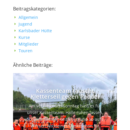
Beitragskategorien:
Allgemein
E
Jugend
E
Karlsbader Hütte
E
Kurse
E
Mitglieder
E
Touren
E
Ähnliche Beiträge:
Kassenteam tauscht
Kletterseil gegen Paddel
Am vergangenen Sonntag hieß es für
unser Kassenteam: Halle ruhen lassen,
Schwimmwesten anziehen und ab aufs
Wasser! Als kleines Dankeschön für